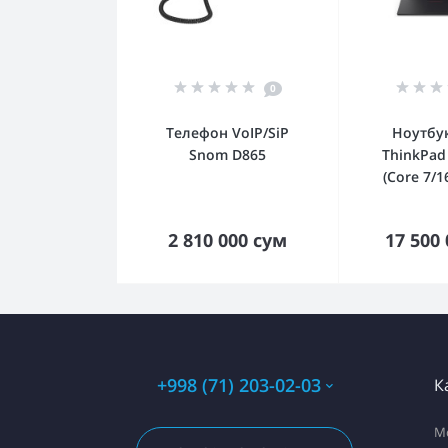
0
Телефон VoIP/SiP
Ноутбу
Snom D865
ThinkPad
(Core 7/
В корзину
В к
2 810 000 сум
17 500
+998 (71) 203-02-03
К
М