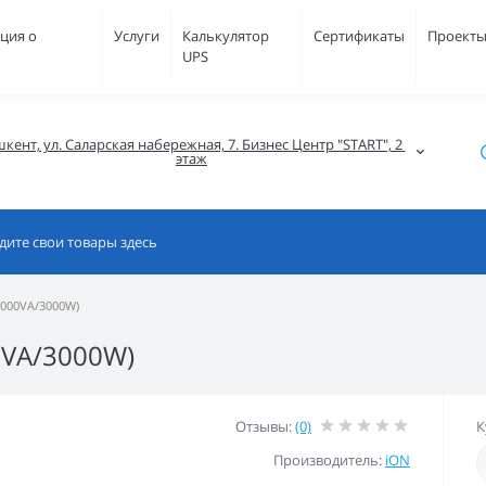
ция о
Услуги
Калькулятор
Сертификаты
Проект
UPS
кент, ул. Саларская набережная, 7. Бизнес Центр "START", 2 
этаж
3000VA/3000W)
0VA/3000W)
Отзывы:
(0)
К
Производитель:
iON