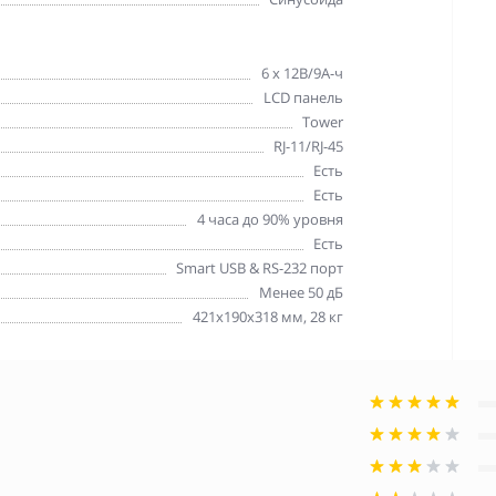
6 х 12В/9А-ч
LCD панель
Tower
RJ-11/RJ-45
Есть
Есть
4 часа до 90% уровня
Есть
Smart USB & RS-232 порт
Менее 50 дБ
421x190x318 мм, 28 кг