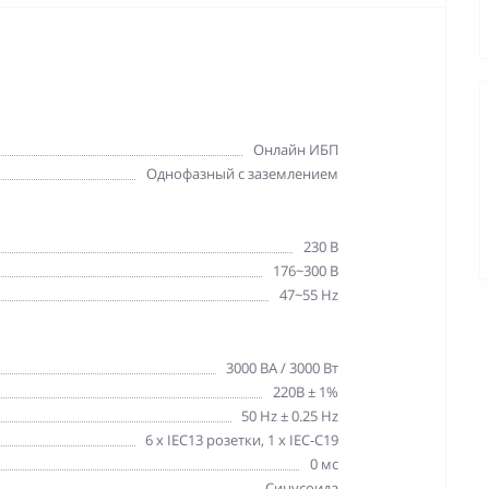
Онлайн ИБП
Однофазный с заземлением
230 В
176~300 В
47~55 Hz
3000 ВА / 3000 Вт
220В ± 1%
50 Hz ± 0.25 Hz
6 х IEC13 розетки, 1 х IEC-C19
0 мс
Синусоида