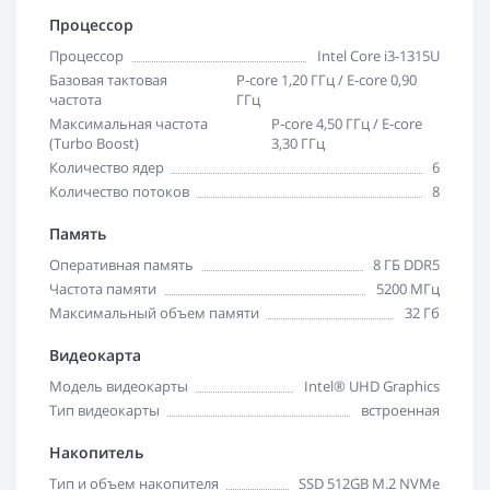
Процессор
Процессор
Intel Core i3-1315U
Базовая тактовая
P-core 1,20 ГГц / E-core 0,90
частота
ГГц
Максимальная частота
P-core 4,50 ГГц / E-core
(Turbo Boost)
3,30 ГГц
Количество ядер
6
Количество потоков
8
Память
Оперативная память
8 ГБ DDR5
Частота памяти
5200 МГц
Максимальный объем памяти
32 Гб
Видеокарта
Модель видеокарты
Intel® UHD Graphics
Тип видеокарты
встроенная
Накопитель
Тип и объем накопителя
SSD 512GB M.2 NVMe