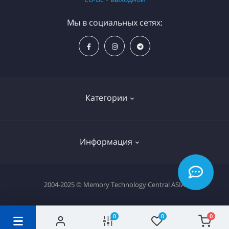
Мы в социальных сетях:
Категории
Моноблоки
Информация
Компьютеры
Ноутбуки
Источники бесперебойного электропитания
2004-2025 © Memory Technology Central ASIA
МФУ и принтеры
Серверы и сетевое оборудования
IP-телефоны (VoIP)
Проектирование и монтаж СКС и ЛВС
0
0
0
Программное обеспечение