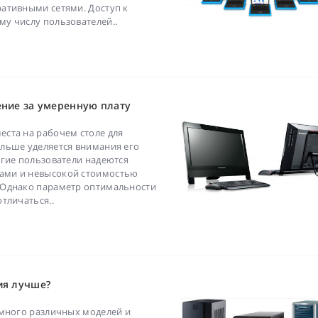
ативными сетями. Доступ к
у числу пользователей..
ение за умеренную плату
ста на рабочем столе для
льше уделяется внимания его
огие пользователи надеются
ами и невысокой стоимостью
 Однако параметр оптимальности
тличаться..
ия лучше?
 много различных моделей и