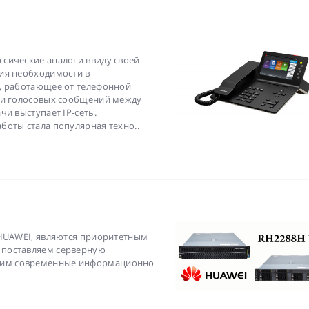
сические аналоги ввиду своей
ия необходимости в
, работающее от телефонной
ачи голосовых сообщений между
и выступает IP-сеть.
боты стала популярная техно..
 HUAWEI, являются приоритетным
 поставляем серверную
щим современные информационно