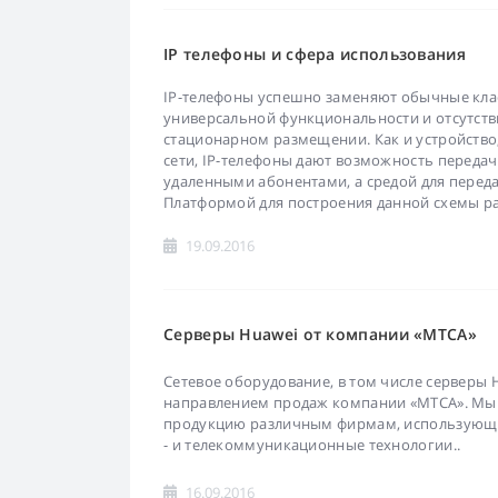
IP телефоны и сфера использования
IP-телефоны успешно заменяют обычные клас
универсальной функциональности и отсутств
стационарном размещении. Как и устройство
сети, IP-телефоны дают возможность перед
удаленными абонентами, а средой для передач
Платформой для построения данной схемы ра
19.09.2016
Серверы Huawei от компании «MTCA»
Сетевое оборудование, в том числе серверы
направлением продаж компании «MTCA». Мы
продукцию различным фирмам, использую
- и телекоммуникационные технологии..
16.09.2016