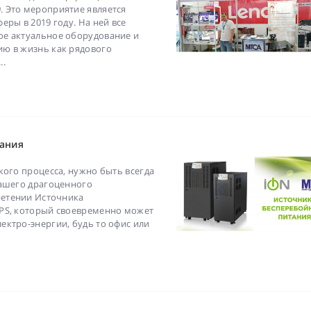
 Это мероприятие является
ры в 2019 году. На ней все
ое актуальное оборудование и
ю в жизнь как рядового
..
тания
кого процесса, нужно быть всегда
Вашего драгоценного
ретении Источника
UPS, который своевременно может
ектро-энергии, будь то офис или