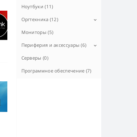
Ноутбуки (11)
Аккумуляторы (5)
Оргтехника (12)
Аксессуары к ИБП (2)
Мониторы (5)
IP-телефоны (VoIP) (11)
Аксессуары к VoIP (0)
МФУ и принтеры (1)
Периферия и аксессуары (6)
Серверы (0)
Мыши (2)
Клавиатуры (1)
Программное обеспечение (7)
Сумки и рюкзаки (3)