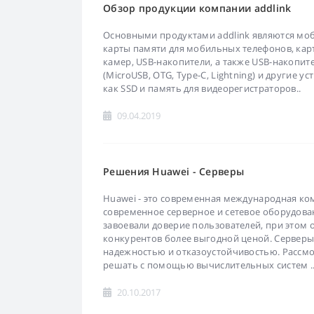
Обзор продукции компании addlink
Основными продуктами addlink являются моб
карты памяти для мобильных телефонов, ка
камер, USB-накопители, а также USB-накопит
(MicroUSB, OTG, Type-C, Lightning) и другие у
как SSD и память для видеорегистраторов..
09.04.2019
Решения Huawei - Серверы
Huawei - это современная международная ко
современное серверное и сетевое оборудова
завоевали доверие пользователей, при этом 
конкурентов более выгодной ценой. Сервер
надежностью и отказоустойчивостью. Рассмо
решать с помощью вычислительных систем .
20.10.2017