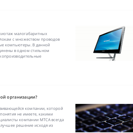
жиотаж малогабаритных
блокам с множеством проводов
ые компьютеры. В данной
динены в одном стильном
окопроизводительные
ой организации?
звивающейся компании, которой
понятия не имеете, какими
ециалисты компании MTCA всегда
 лучшее решение исходя из