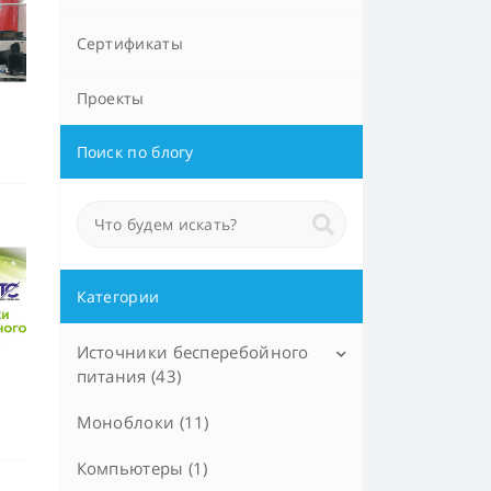
Сертификаты
Проекты
Поиск по блогу
Категории
Источники бесперебойного
питания (43)
Моноблоки (11)
Источники бесперебойного
питания (29)
Компьютеры (1)
Инверторы (7)