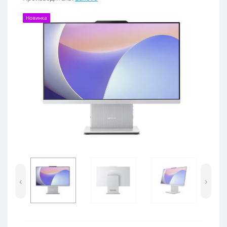
Новинка
‹
›