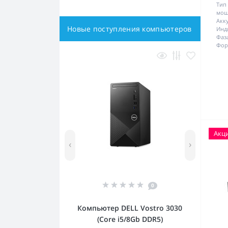
Тип
мощ
Акк
Новые поступления компьютеров
Инд
Фаза
Фор
Акц
‹
›
0
Компьютер DELL Vostro 3030
(Core i5/8Gb DDR5)