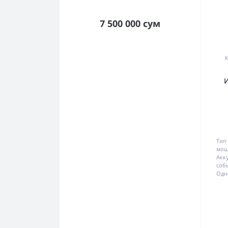
7 500 000 сум
Тип
мощ
Акк
соб
Одн