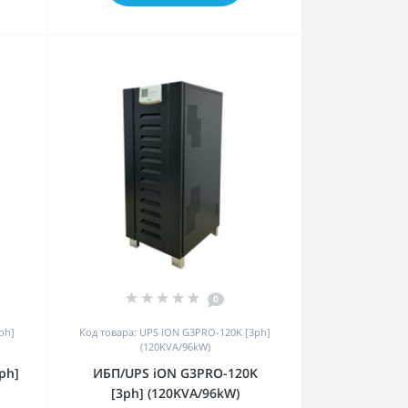
0
ph]
Код товара: UPS iON G3PRO-120K [3ph]
(120KVA/96kW)
ph]
ИБП/UPS iON G3PRO-120K
[3ph] (120KVA/96kW)