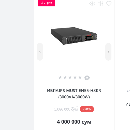
Акция
‹
›
0
ИБП/UPS MUST EH55-H3KR
Ко
(3000VA/3000W)
ИБ
5 000 000 сум
-20%
4 000 000 сум