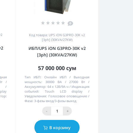
0
v2
Код товара: UPS iON G3PRO-30K v2
[3ph] (30KVA/27KW)
v2
ИБП/UPS iON G3PRO-30K v2
[3ph] (30KVA/27KW)
57 000 000 сум
дная
Тип ИБП:
Онлайн ИБП
Выходная
Вт
мощность:
30000 ВА / 27000 Вт
Аккумулятор:
64 х 12В/9А-ч
Индикация
play
событий:
Touch LCD display
тор:
Уведомления:
Голосовое оповещение
Фаза:
3-фазы вход/3-фазы выход
-
+
В корзину