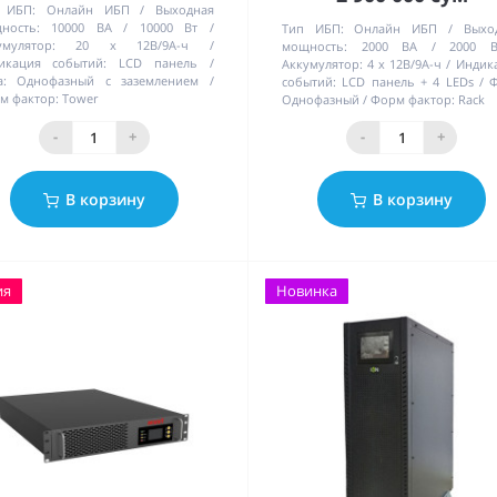
 ИБП:
Онлайн ИБП
Выходная
ность:
10000 ВА / 10000 Вт
Тип ИБП:
Онлайн ИБП
Выхо
умулятор:
20 х 12В/9А-ч
мощность:
2000 ВА / 2000 В
икация событий:
LCD панель
Аккумулятор:
4 х 12В/9А-ч
Индик
:
Однофазный с заземлением
событий:
LCD панель + 4 LEDs
Ф
м фактор:
Tower
Однофазный
Форм фактор:
Rack
-
+
-
+
В корзину
В корзину
ия
Новинка