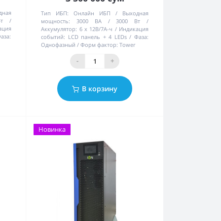
дная
Тип ИБП:
Онлайн ИБП
Выходная
т
мощность:
3000 ВА / 3000 Вт
ация
Аккумулятор:
6 х 12В/7А-ч
Индикация
аза:
событий:
LCD панель + 4 LEDs
Фаза:
Однофазный
Форм фактор:
Tower
-
+
В корзину
Новинка