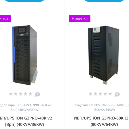
инка
Новинка
0
0
од товара: UPS iON G3PRO-40K v2
Код товара: UPS iON G3PRO-80K [3
[3ph] (40KVA/36KW)
(80KVA/64KW)
БП/UPS iON G3PRO-40K v2
ИБП/UPS iON G3PRO-80K [3
[3ph] (40KVA/36KW)
(80KVA/64KW)