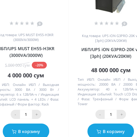
0
0
Код товара: UPS MUST EH55-H3KR
Код товара: UPS iON G3PRO-20K 
(3000VA/3000W)
[3ph] (20KVA/20KW)
ИБП/UPS MUST EH55-H3KR
ИБП/UPS iON G3PRO-20K 
(3000VA/3000W)
[3ph] (20KVA/20KW)
5 000 000 сум
-20%
48 000 000 сум
4 000 000 сум
Тип ИБП:
Онлайн ИБП
Выхо
мощность:
20000 ВА / 20000 
 ИБП:
Онлайн ИБП
Выходная
Аккумулятор:
40 х 12В/9А-ч
ность:
3000 ВА / 3000 Вт
Индикация событий:
Touch LCD Dis
умулятор:
6 х 12В/9А-ч
Индикация
Фаза:
Трехфазный
Форм фак
ытий:
LCD панель + 4 LEDs
Фаза:
Tower
офазный
Форм фактор:
Rack
-
+
-
+
В корзину
В корзину