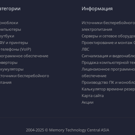
атегории
Информация
оноблоки
Источники бесперебойного
омпьютеры
электропитания
оутбуки
Серверы и сетевое оборудо
ФУ и принтеры
Проектирование и монтаж 
-телефоны (VoIP)
ЛВС
рограммное обеспечение
Сигнализация и видеонабл
нверторы
Продажа компьютерной те
ккумуляторы
Лицензионное программно
сточники бесперебойного
обеспечение
итания
Производство ПК и монобл
Калькулятор времени резер
Карта сайта
Акции
2004-2025 © Memory Technology Central ASIA