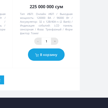
225 000 000 сум
дная
Тип ИБП:
Онлайн ИБП
Выходная
Вт
мощность:
120000 ВА / 96000 Вт
ч
Аккумулятор:
32 х 12В/40А-ч (2 Bank)
ль
Индикация событий:
LCD панель
орм
сенсорная
Фаза:
Трехфазный
Форм
фактор:
Tower
-
+
В корзину
2