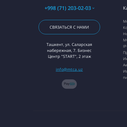
+998 (71) 203-02-03
К
М
СВЯЗАТЬСЯ С НАМИ
К
Н
М
Ташкент, ул. Саларская
IP
набережная, 7. Бизнес
П
Центр "START", 2 этаж
И
А
info@mtca.uz
И
п