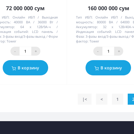
72 000 000 сум
160 000 000 сум
 ИБП:
Онлайн ИБП
Выходная
Тип ИБП:
Онлайн ИБП
Выхо
ность:
40000 ВА / 36000 Вт
мощность:
80000 ВА / 64000 
умулятор:
64 х 12В/9А-ч
Аккумулятор:
32 х 12В/40А-
икация событий:
LCD панель
Индикация событий:
LCD пане
:
3-фазы вход/3-фазы выход
Форм
Фаза:
3-фазы вход/3-фазы выход
Ф
тор:
Tower
фактор:
Tower
-
+
-
+
В корзину
В корзину
|<
<
1