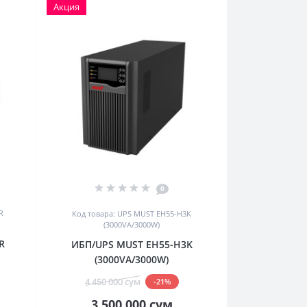
Акция
0
R
Код товара: UPS MUST EH55-H3K
(3000VA/3000W)
R
ИБП/UPS MUST EH55-H3K
(3000VA/3000W)
4 450 000 сум
-21%
3 500 000 сум